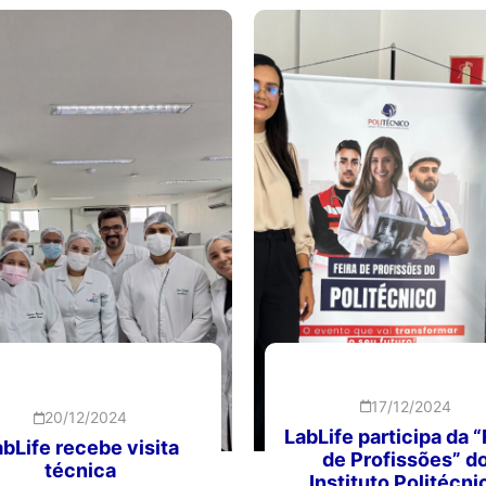
17/12/2024
20/12/2024
LabLife participa da “
abLife recebe visita
de Profissões” d
técnica
Instituto Politécni