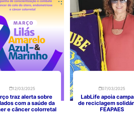
12/03/2025
07/03/2025
ço traz alerta sobre
LabLife apoia camp
dados com a saúde da
de reciclagem solidár
er e câncer colorretal
FEAPAES