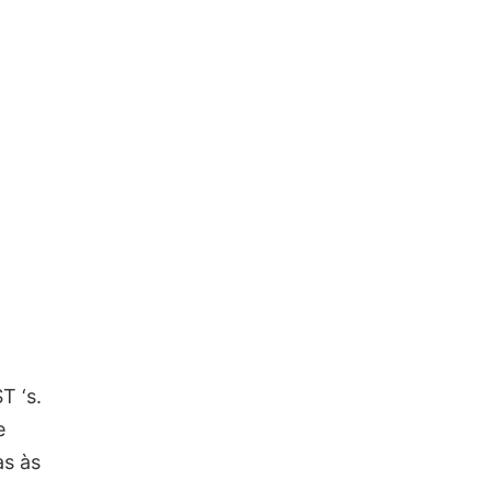
T ‘s.
e
as às