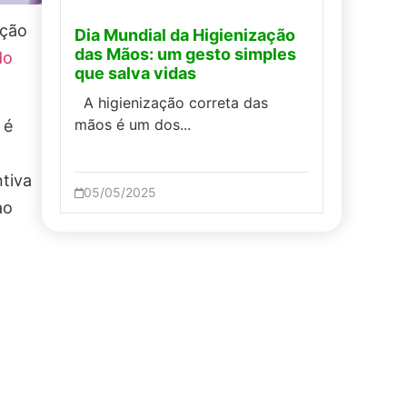
ação
Dia Mundial da Higienização
das Mãos: um gesto simples
do
que salva vidas
A higienização correta das
mãos é um dos...
 é
tiva
05/05/2025
ao