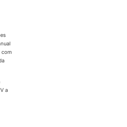
ões
nual
s com
da
m
PV a