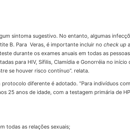
lgum sintoma sugestivo. No entanto, algumas infecç
atite B. Para Veras, é importante incluir no
check up
a
 teste durante os exames anuais em todas as pessoa
adas para HIV, Sífilis, Clamídia e Gonorréia no início 
re se houver risco contínuo”. relata.
protocolo diferente é adotado.
“Para indivíduos co
aos 25 anos de idade, com a testagem primária de H
m todas as relações sexuais;