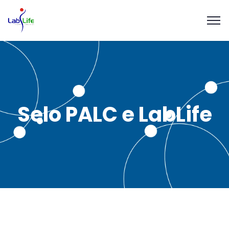
Selo PALC e LabLife