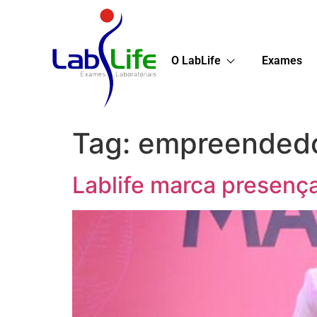
O LabLife
Exames
Tag:
empreendedo
Lablife marca presenç