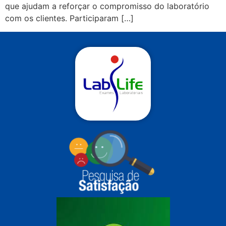
que ajudam a reforçar o compromisso do laboratório
com os clientes. Participaram […]